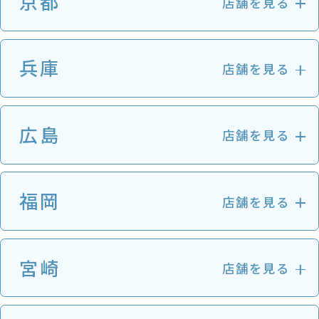
京都
店舗を見る
兵庫
店舗を見る
広島
店舗を見る
福岡
店舗を見る
宮崎
店舗を見る