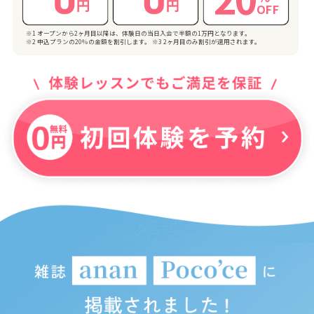
OFF
※1 オープンから2ヶ月目以降は、体験日の当日入会で半額の1万円となります。
※2 申込プランの20％の金額を割引します。 ※3 2ヶ月目のみ割引が適用されます。