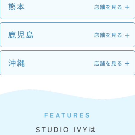
熊本
店舗を見る
鹿児島
店舗を見る
沖縄
店舗を見る